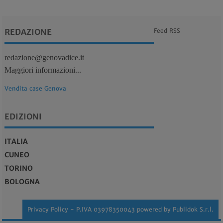
REDAZIONE
Feed RSS
redazione@genovadice.it
Maggiori informazioni...
Vendita case Genova
EDIZIONI
ITALIA
CUNEO
TORINO
BOLOGNA
Privacy Policy
- P.IVA 03978350043 powered by
Publidok S.r.l.