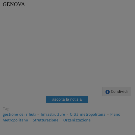
GENOVA
Condividi
ascolta la notizia
Tag:
gestione dei rifiuti
-
Infrastrutture
-
Città metropolitana
-
Piano
Metropolitano
-
Strutturazione
-
Organizzazione