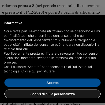
riducano prima a 8 (nel periodo transitorio, il cui termine
è previsto il 31/12/2020) e poi a 3 i bacini di affidamento
del servizio, mirando al superamento della
Informativa
frammentazione delle gestioni esistenti;
Noi e terze parti selezionate utilizziamo cookie o tecnologie simili
per finalità tecniche e, con il tuo consenso, anche per
omogeneizzando i sistemi di raccolta adottando come
“miglioramento dell`esperienza”, “misurazione” e “targeting e
pubblicità”. Il rifiuto del consenso può rendere non disponibili le
modello di riferimento la domiciliazione, pur con le
relative funzioni.
necessarie declinazioni ed adattamenti ai diversi contesti
Puoi liberamente prestare, rifiutare o revocare il tuo consenso,
in qualsiasi momento, secondo le impsotazioni cookie del tuo
abitativi ospitati nel territorio di riferimento, al fine di
browser.
conseguire gli obiettivi di raccolta differenziata previsti
Usa il pulsante “Accetta” per acconsentire all`utilizzo di tali
dalla normativa (65%).;
tecnologie.
Clicca qui per rifiutare
Accetta
definiscono l’assetto impiantistico, tenendo conto delle
stringenti indicazioni contenute nel Piano regionale di
Scopri di più e personalizza
gestione dei rifiuti e degli indirizzi del Comitato
d’Ambito, al fine di soddisfare il fabbisogno di