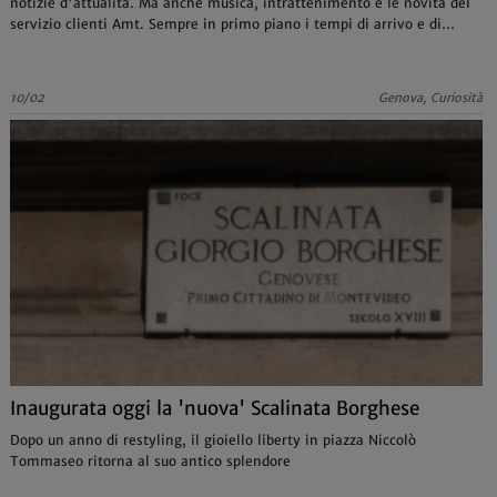
notizie d'attualità. Ma anche musica, intrattenimento e le novità del
servizio clienti Amt. Sempre in primo piano i tempi di arrivo e di
partenza dei treni
10/02
Genova, Curiosità
Inaugurata oggi la 'nuova' Scalinata Borghese
Dopo un anno di restyling, il gioiello liberty in piazza Niccolò
Tommaseo ritorna al suo antico splendore