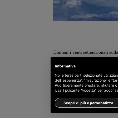
Domani i venti settentrionali sul
chilometri orari sui crinali e allo
Informativa
dell'Arpal che prevede anche mare
centro. Tali venti settentrionali, 
Noi e terze parti selezionate utilizzi
dell`esperienza”, “misurazione” e “targ
giornata, potranno raggiungere già
Puoi liberamente prestare, rifiutare 
Usa il pulsante “Accetta” per acconsent
c.s.
Scopri di più e personalizza
GENOVA