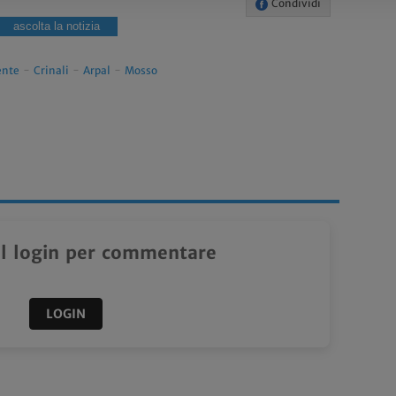
Condividi
ascolta la notizia
ente
-
Crinali
-
Arpal
-
Mosso
il login per commentare
LOGIN