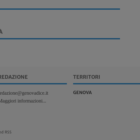
À
REDAZIONE
TERRITORI
GENOVA
redazione@genovadice.it
Maggiori informazioni...
ed RSS