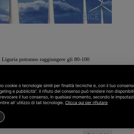
la Liguria potranno raggiungere gli 80-100
 sbocco delle valli. E' quanto emerge dal bollettino
 molto mosso sulle coste del ponente e di parte del
tendenti a disporsi da Nord-Est nel corso della
amo cookie o tecnologie simili per finalità tecniche e, con il tuo conse
eting e pubblicità”. Il rifiuto del consenso può rendere non disponibili 
 oggi i 70-90 km/h, in particolare sui crinali.
o revocare il tuo consenso, in qualsiasi momento, secondo le impsotazi
ire all`utilizzo di tali tecnologie.
Clicca qui per rifiutare