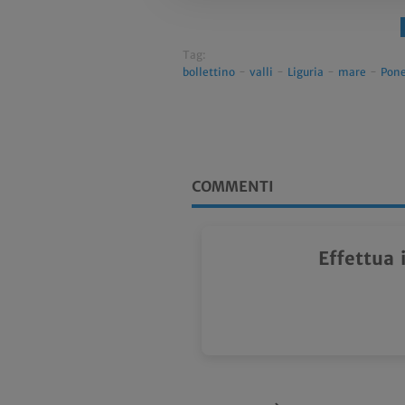
Tag:
bollettino
-
valli
-
Liguria
-
mare
-
Pon
COMMENTI
Effettua 