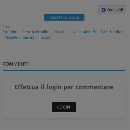
Condividi
ascolta la notizia
Tag:
Stranieri
-
Centro cittadino
-
Sodalizi
-
Appassionati
-
Turisti Italiani
-
Scuole di Cucina
-
Target
COMMENTI
Effettua il login per commentare
LOGIN