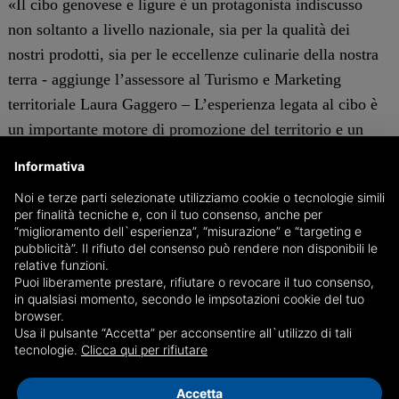
«Il cibo genovese e ligure è un protagonista indiscusso
non soltanto a livello nazionale, sia per la qualità dei
nostri prodotti, sia per le eccellenze culinarie della nostra
terra - aggiunge l’assessore al Turismo e Marketing
territoriale Laura Gaggero – L’esperienza legata al cibo è
un importante motore di promozione del territorio e un
elemento attrattivo per il turismo. E, in tutto ciò,
Informativa
‘Gustincontri’ svolge sicuramente un ruolo divulgativo di
Noi e terze parti selezionate utilizziamo cookie o tecnologie simili
vasta portata».
per finalità tecniche e, con il tuo consenso, anche per
“miglioramento dell`esperienza”, “misurazione” e “targeting e
pubblicità”. Il rifiuto del consenso può rendere non disponibili le
“Gustincontri” è un programma tematicamente così ampio
relative funzioni.
da suscitare grande interesse sia presso i gastronauti
Puoi liberamente prestare, rifiutare o revocare il tuo consenso,
in qualsiasi momento, secondo le impsotazioni cookie del tuo
italiani e stranieri sia presso l’intermediazione turistica, i
browser.
professionisti di settore, il foodblogging. Relatori saranno
Usa il pulsante “Accetta” per acconsentire all`utilizzo di tali
tecnologie.
Clicca qui per rifiutare
i docenti di Ligucibario: Luisa Puppo e Umberto Curti.
Ogni proposta in catalogo prevede un tour del mercato e
Accetta