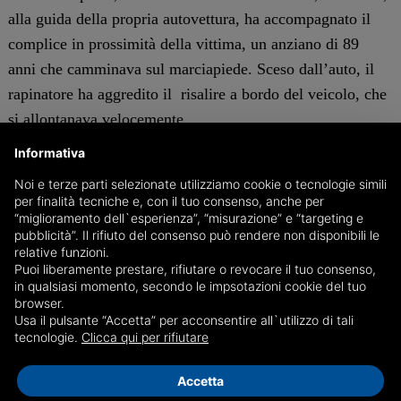
alla guida della propria autovettura, ha accompagnato il
complice in prossimità della vittima, un anziano di 89
anni che camminava sul marciapiede. Sceso dall’auto, il
rapinatore ha aggredito il risalire a bordo del veicolo, che
si allontanava velocemente.
Informativa
L’ “autista” veniva rintracciato nella mattinata di ieri in
Noi e terze parti selezionate utilizziamo cookie o tecnologie simili
questo Corso Europa, mentre si trovava alla guida del
per finalità tecniche e, con il tuo consenso, anche per
“miglioramento dell`esperienza”, “misurazione” e “targeting e
medesimo veicolo con il quale era stata commessa la
pubblicità”. Il rifiuto del consenso può rendere non disponibili le
rapina; mentre all’esecutore materiale del reato, già
relative funzioni.
detenuto per altra causa, il provvedimento veniva
Puoi liberamente prestare, rifiutare o revocare il tuo consenso,
in qualsiasi momento, secondo le impsotazioni cookie del tuo
notificato presso il carcere di Genova - Marassi.
browser.
Usa il pulsante “Accetta” per acconsentire all`utilizzo di tali
tecnologie.
Clicca qui per rifiutare
Gli arresti di ieri rientrano nel più ampio dispositivo di
contrasto alla criminalità “da strada” disposto dal
Accetta
Questore, che vede coinvolti diversi uffici e reparti della