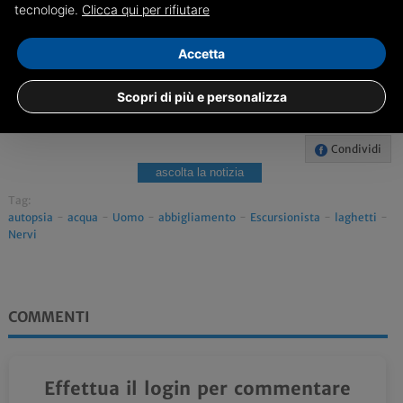
tecnologie.
Clicca qui per rifiutare
Accetta
Scopri di più e personalizza
Condividi
ascolta la notizia
Tag:
autopsia
-
acqua
-
Uomo
-
abbigliamento
-
Escursionista
-
laghetti
-
Nervi
COMMENTI
Effettua il login per commentare