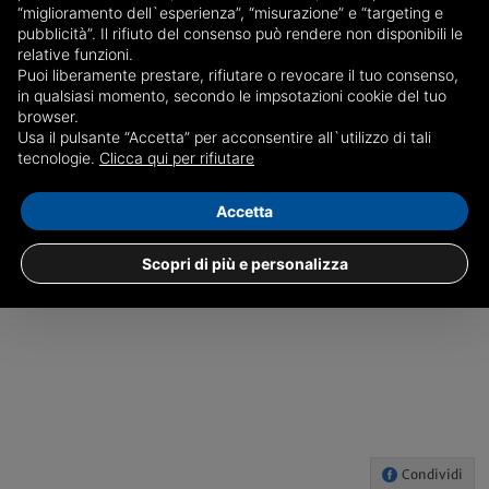
“miglioramento dell`esperienza”, “misurazione” e “targeting e
lavorare e poche chiacchiere perché senza soldi non si
pubblicità”. Il rifiuto del consenso può rendere non disponibili le
canta messa".
relative funzioni.
Puoi liberamente prestare, rifiutare o revocare il tuo consenso,
c.s.
in qualsiasi momento, secondo le impsotazioni cookie del tuo
browser.
Usa il pulsante “Accetta” per acconsentire all`utilizzo di tali
GENOVA
tecnologie.
Clicca qui per rifiutare
Accetta
Scopri di più e personalizza
Condividi