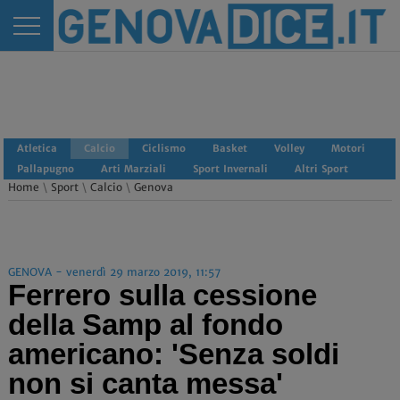
Atletica
Calcio
Ciclismo
Basket
Volley
Motori
Pallapugno
Arti Marziali
Sport Invernali
Altri Sport
Home
\
Sport
\
Calcio
\
Genova
GENOVA - venerdì 29 marzo 2019, 11:57
Ferrero sulla cessione
della Samp al fondo
americano: 'Senza soldi
non si canta messa'