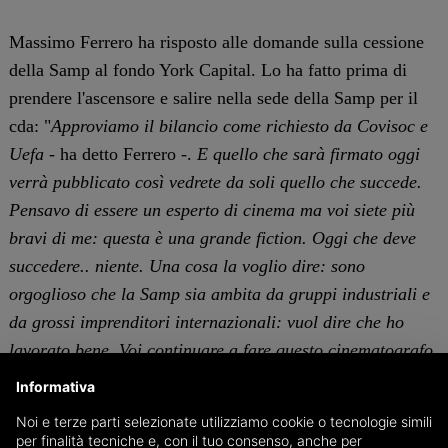
Massimo Ferrero ha risposto alle domande sulla cessione
della Samp al fondo York Capital. Lo ha fatto prima di
prendere l'ascensore e salire nella sede della Samp per il
cda: "
Approviamo il bilancio come richiesto da Covisoc e
Uefa -
ha detto Ferrero -.
E quello che sarà firmato oggi
verrà pubblicato così vedrete da soli quello che succede.
Pensavo di essere un esperto di cinema ma voi siete più
bravi di me: questa è una grande fiction. Oggi che deve
succedere.. niente. Una cosa la voglio dire: sono
orgoglioso che la Samp sia ambita da gruppi industriali e
da grossi imprenditori internazionali: vuol dire che ho
lavorato bene. Voi continuare a fare questo cinematografo
-
ha detto ai media -
che io vado a lavorare. Non ho
Informativa
tempo da perdere. Fra tre-quattro anni qualcuno verrà
Noi e terze parti selezionate utilizziamo cookie o tecnologie simili
portando cose serie, non 'ste buffonate. Lavorare,
per finalità tecniche e, con il tuo consenso, anche per