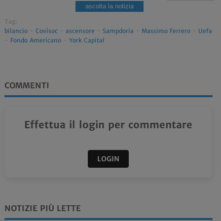
ascolta la notizia
Tag:
bilancio
-
Covisoc
-
ascensore
-
Sampdoria
-
Massimo Ferrero
-
Uefa
-
Fondo Americano
-
York Capital
COMMENTI
Effettua il login per commentare
LOGIN
NOTIZIE PIÙ LETTE