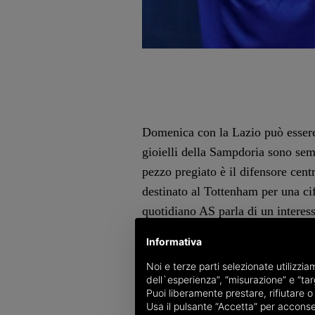
Domenica con la Lazio può essere
gioielli della Sampdoria sono semp
pezzo pregiato è il difensore cen
destinato al Tottenham per una cif
quotidiano AS parla di un interes
Invece l'Arsenal sarebbe pronta ad
Informativa
Dennis Praet anche se ci sarebbe 
Noi e terze parti selezionate utilizzi
dell`esperienza”, “misurazione” e “targ
E non farà parte della Sampdoria 
Puoi liberamente prestare, rifiutare 
Usa il pulsante “Accetta” per acconsent
sabato dopo una lite col presiden