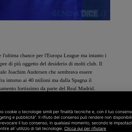
 l'ultima chance per l'Europa League ma intanto i
re di più oggetto del desiderio di molti club. Il
trale Joachim Andersen che sembrava essere
ra intorno ai 40 milioni ma dalla Spagna il
samento fortissimo da parte del Real Madrid.
 offrire 20 milioni per il centrocampista belga
la concorrenza di un club tedesco.
amo cookie o tecnologie simili per finalità tecniche e, con il tuo conse
eting e pubblicità”. Il rifiuto del consenso può rendere non disponibili 
che verrà Walter Sabatini che ha dato le dimissioni
o revocare il tuo consenso, in qualsiasi momento, secondo le impsotazi
ire all`utilizzo di tali tecnologie.
Clicca qui per rifiutare
te Massimo Ferrero a Bologna. Il suo futuro è