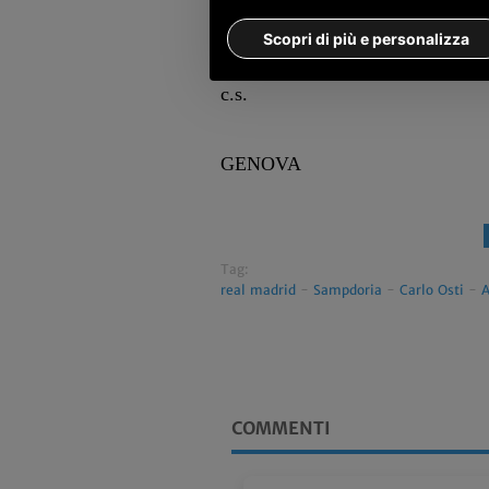
proprio in Emilia e insieme a lui 
Scopri di più e personalizza
Carlo Osti.
c.s.
GENOVA
Tag:
real madrid
-
Sampdoria
-
Carlo Osti
-
A
COMMENTI