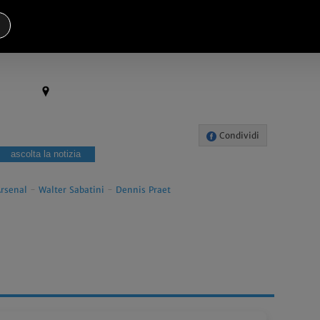
potrebbe andarsene anche l'attuale ds blucerchiato
Condividi
ascolta la notizia
rsenal
-
Walter Sabatini
-
Dennis Praet