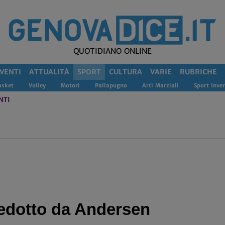
QUOTIDIANO ONLINE
VENTI
ATTUALITÀ
SPORT
CULTURA
VARIE
RUBRICHE
asket
Volley
Motori
Pallapugno
Arti Marziali
Sport Inver
NTI
sedotto da Andersen