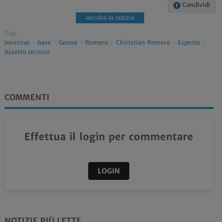
Condividi
ascolta la notizia
Tag:
Juventus
-
base
-
Genoa
-
Romero
-
Chiristian Romero
-
Esperto
-
Assetto tecnico
COMMENTI
Effettua il login per commentare
LOGIN
NOTIZIE PIÙ LETTE