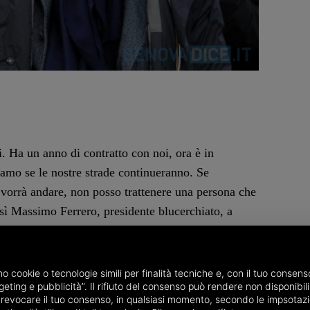
i. Ha un anno di contratto con noi, ora è in
amo se le nostre strade continueranno. Se
e vorrà andare, non posso trattenere una persona che
sì Massimo Ferrero, presidente blucerchiato, a
 parlato di Marco Giampaolo, dato vicino al Milan.
non desiderare la donna d'altri, il Milan dovrebbe
rebbe il ballottaggio tra Pioli e Di Francesco. Il
amo cookie o tecnologie simili per finalità tecniche e, con il tuo conse
eting e pubblicità”. Il rifiuto del consenso può rendere non disponibili 
ibilità di addio di Quagliarella. "Al Napoli? Lo
o revocare il tuo consenso, in qualsiasi momento, secondo le impsotazi
n contratto con noi, sta bene alla Samp,