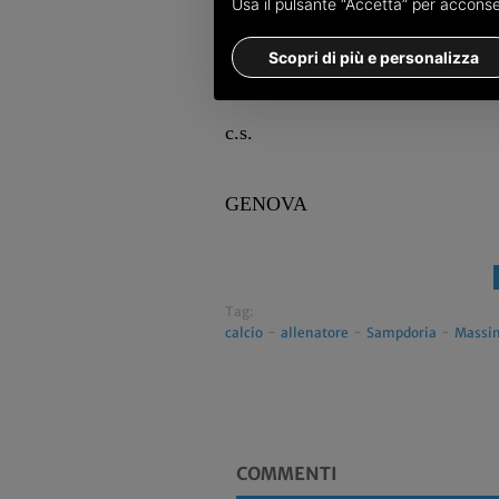
Usa il pulsante “Accetta” per acconsent
invecchierà qui. Se Fabio mi chie
giocatore motivato col cuore, con 
Scopri di più e personalizza
mondo ma nessuno dice che Ferrer
c.s.
GENOVA
Tag:
calcio
-
allenatore
-
Sampdoria
-
Massim
COMMENTI