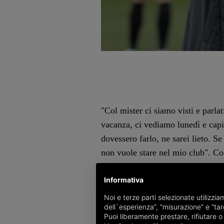
"Col mister ci siamo visti e parlat
vacanza, ci vediamo lunedì e capi
dovessero farlo, ne sarei lieto. S
non vuole stare nel mio club". Co
margine di un evento a Napoli ha
"Il settimo comandamento dice di 
Informativa
chiamarmi". In caso di uscita ci sa
Noi e terze parti selezionate utilizzi
dell`esperienza”, “misurazione” e “targ
presidente chiude anche sulle poss
Puoi liberamente prestare, rifiutare 
escludo, è fuori discussione. Ha u