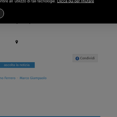
ire all`utilizzo di tali tecnologie.
Clicca qui per rifiutare
desse di andare? Ne parleremo. Io voglio un
la gamba, con testa". Diamo a lui tutti i meriti del
o lo ha preso quando nessuno credeva in lui".
Condividi
ascolta la notizia
o Ferrero
-
Marco Giampaolo