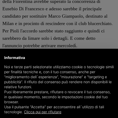
della Fiorentina avrebbe superato la concorrenza di
Eusebio Di Francesco e adesso sarebbe il principale
candidato per sostituire Marco Giampaolo, destinato al
Milan e in procinto di rescindere con il club blucerchiato.
Per Pioli l'accordo sarebbe stato raggiunto e quindi ci
sarebbero da limare solo i dettagli. E come detto
l'annuncio potrebbe arrivare mercoledì.
c.s.
Informativa
Noi e terze parti selezionate utilizziamo cookie o tecnologie simili
per finalità tecniche e, con il tuo consenso, anche per
GENOVA
“miglioramento dell`esperienza”, “misurazione” e “targeting e
pubblicità”. Il rifiuto del consenso può rendere non disponibili le
relative funzioni.
Puoi liberamente prestare, rifiutare o revocare il tuo consenso,
in qualsiasi momento, secondo le impsotazioni cookie del tuo
browser.
Usa il pulsante “Accetta” per acconsentire all`utilizzo di tali
tecnologie.
Clicca qui per rifiutare