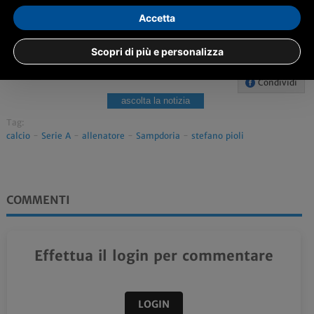
Accetta
Scopri di più e personalizza
Condividi
ascolta la notizia
Tag:
calcio
-
Serie A
-
allenatore
-
Sampdoria
-
stefano pioli
COMMENTI
Effettua il login per commentare
LOGIN