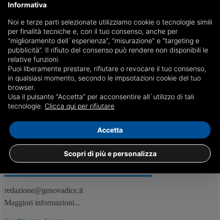
Informativa
Noi e terze parti selezionate utilizziamo cookie o tecnologie simili
Evade dagli arresti domiciliari e va a rubare:
per finalità tecniche e, con il tuo consenso, anche per
arrestato
“miglioramento dell`esperienza”, “misurazione” e “targeting e
pubblicità”. Il rifiuto del consenso può rendere non disponibili le
L'uomo, già noto alle forze dell'ordine, è stato visto in atteggiamento
relative funzioni.
sospetto in Piazza Vittorio dai poliziotti del commissariato Cornigliano
Puoi liberamente prestare, rifiutare o revocare il tuo consenso,
in qualsiasi momento, secondo le impsotazioni cookie del tuo
browser.
Usa il pulsante “Accetta” per acconsentire all`utilizzo di tali
30/07
Genova, Cronaca
tecnologie.
Clicca qui per rifiutare
Accetta
Scopri di più e personalizza
REDAZIONE
Feed RSS
redazione@genovadice.it
Maggiori informazioni...