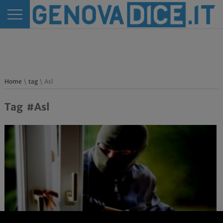
Home
\
tag
\ Asl
Tag #Asl