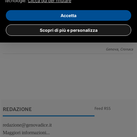
tecnologie.
Clicca qui per rifiutare
03/10
Arrestato pusher del centro cittadino
Accetta
Sequestrate 60 dosi di cocaina e 4200 euro in contanti
Scopri di più e personalizza
Genova, Cronaca
REDAZIONE
Feed RSS
redazione@genovadice.it
Maggiori informazioni...