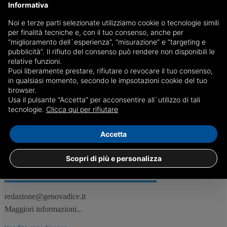
Informativa
Noi e terze parti selezionate utilizziamo cookie o tecnologie simili
Fondi Lega: pg di Genova chiede la conferma della
per finalità tecniche e, con il tuo consenso, anche per
confisca di 49 milioni
“miglioramento dell`esperienza”, “misurazione” e “targeting e
pubblicità”. Il rifiuto del consenso può rendere non disponibili le
Nel mirino della magistratura i rimborsi elettorali ricevuti dal
relative funzioni.
Carroccio tra il 2008 e il 2010. La richiesta riguarda anche la parte dei
Puoi liberamente prestare, rifiutare o revocare il tuo consenso,
reati prescritta
in qualsiasi momento, secondo le impsotazioni cookie del tuo
browser.
Usa il pulsante “Accetta” per acconsentire all`utilizzo di tali
17/07
Genova, Politica
tecnologie.
Clicca qui per rifiutare
Accetta
Scopri di più e personalizza
REDAZIONE
Feed RSS
redazione@genovadice.it
Maggiori informazioni...