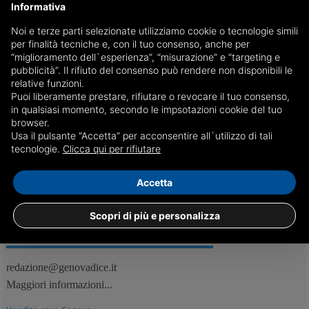
Informativa
Noi e terze parti selezionate utilizziamo cookie o tecnologie simili
Nuovi semafori 'intelligenti' a Genova
per finalità tecniche e, con il tuo consenso, anche per
“miglioramento dell`esperienza”, “misurazione” e “targeting e
Entro i primi mesi del 2020 saranno 7 gli incroci stradali del capoluogo
pubblicità”. Il rifiuto del consenso può rendere non disponibili le
monitorati dai nuovi semafori ‘intelligenti’ dotati di telecamere attive
relative funzioni.
7 giorni su 7, 24 ore al giorno
Puoi liberamente prestare, rifiutare o revocare il tuo consenso,
in qualsiasi momento, secondo le impsotazioni cookie del tuo
browser.
Usa il pulsante “Accetta” per acconsentire all`utilizzo di tali
17/01
Genova, Attualità
tecnologie.
Clicca qui per rifiutare
Accetta
Scopri di più e personalizza
REDAZIONE
Feed RSS
redazione@genovadice.it
Maggiori informazioni...