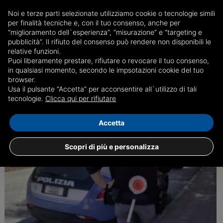
Ubriaca, evade dagli arresti domiciliari: sarà
Noi e terze parti selezionate utilizziamo cookie o tecnologie simili
processata stamane
per finalità tecniche e, con il tuo consenso, anche per
“miglioramento dell`esperienza”, “misurazione” e “targeting e
La donna si era scagliata contro i dipendenti di un esercizio
pubblicità”. Il rifiuto del consenso può rendere non disponibili le
commerciale, lanciando contro di loro oggetti e accusandoli del furto
relative funzioni.
del suo cellulare
Puoi liberamente prestare, rifiutare o revocare il tuo consenso,
in qualsiasi momento, secondo le impsotazioni cookie del tuo
08/03
Genova, Cronaca
browser.
Usa il pulsante “Accetta” per acconsentire all`utilizzo di tali
tecnologie.
Clicca qui per rifiutare
Accetta
Scopri di più e personalizza