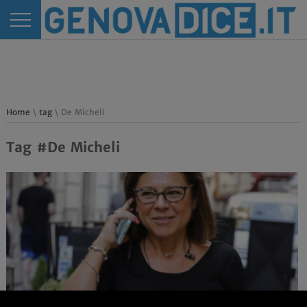
Home
\
tag
\ De Micheli
Tag #De Micheli