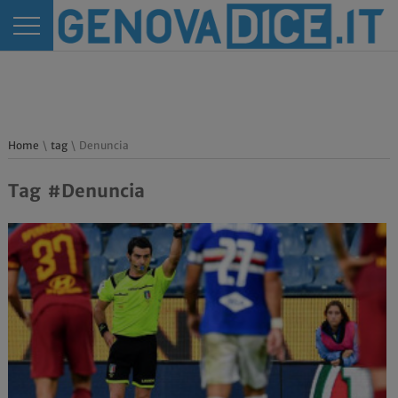
Home
\
tag
\ Denuncia
Tag #Denuncia