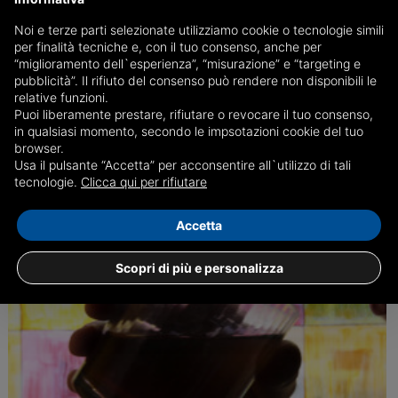
Noi e terze parti selezionate utilizziamo cookie o tecnologie simili
Genova, due arresti e una denuncia per spaccio
per finalità tecniche e, con il tuo consenso, anche per
“miglioramento dell`esperienza”, “misurazione” e “targeting e
E' finito a Marassi un ventottenne pregiudicato algerino, senza fissa
pubblicità”. Il rifiuto del consenso può rendere non disponibili le
dimora e irregolare sul territorio nazionale
relative funzioni.
Puoi liberamente prestare, rifiutare o revocare il tuo consenso,
in qualsiasi momento, secondo le impsotazioni cookie del tuo
browser.
29/08
Genova, Cronaca
Usa il pulsante “Accetta” per acconsentire all`utilizzo di tali
tecnologie.
Clicca qui per rifiutare
Accetta
Scopri di più e personalizza