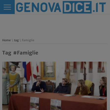
Home
\
tag
\ Famiglie
Tag #Famiglie