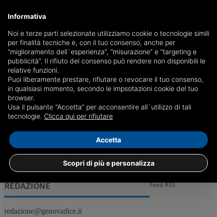
Informativa
A Genova una caccia al Tesoro natalizia per famiglie
Noi e terze parti selezionate utilizziamo cookie o tecnologie simili
per finalità tecniche e, con il tuo consenso, anche per
Domenica 22 dicembre alle ore 15, da piazza San Lorenzo, sfida
“miglioramento dell`esperienza”, “misurazione” e “targeting e
gratuita di orienteering per grandi e piccoli
pubblicità”. Il rifiuto del consenso può rendere non disponibili le
data evento: 22/12/2019
relative funzioni.
Puoi liberamente prestare, rifiutare o revocare il tuo consenso,
in qualsiasi momento, secondo le impsotazioni cookie del tuo
browser.
Usa il pulsante “Accetta” per acconsentire all`utilizzo di tali
tecnologie.
Clicca qui per rifiutare
19/12
Genova, Eventi
Accetta
Scopri di più e personalizza
REDAZIONE
Feed RSS
redazione@genovadice.it