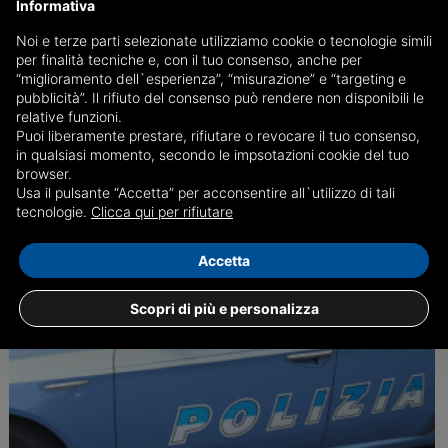
Informativa
'Copre' l’amico responsabile di un’aggressione ed
Noi e terze parti selezionate utilizziamo cookie o tecnologie simili
aggredisce a sua volta i poliziotti: arrestata
per finalità tecniche e, con il tuo consenso, anche per
La giovane, ubriaca fradicia, ha sferrato pugni al volto agli agenti che
“miglioramento dell`esperienza”, “misurazione” e “targeting e
tentavano di contenerla. Sarà giudicata per direttissima
pubblicità”. Il rifiuto del consenso può rendere non disponibili le
relative funzioni.
Puoi liberamente prestare, rifiutare o revocare il tuo consenso,
in qualsiasi momento, secondo le impsotazioni cookie del tuo
15/11
Genova, Cronaca
browser.
Usa il pulsante “Accetta” per acconsentire all`utilizzo di tali
tecnologie.
Clicca qui per rifiutare
Accetta
Scopri di più e personalizza