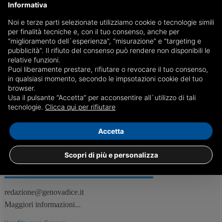
Informativa
Noi e terze parti selezionate utilizziamo cookie o tecnologie simili
Il Presidente Mattarella a Genova per il Congresso
per finalità tecniche e, con il tuo consenso, anche per
della ANM
“miglioramento dell`esperienza”, “misurazione” e “targeting e
pubblicità”. Il rifiuto del consenso può rendere non disponibili le
Si è aperto al Teatro Carlo Felice il 34° congresso dell'Associazione
relative funzioni.
Nazionale Magistrati. Durerà tre giorni e porterà Genova sul
Puoi liberamente prestare, rifiutare o revocare il tuo consenso,
palcoscnico del dibattito politico sui temi della Giustizia
in qualsiasi momento, secondo le impsotazioni cookie del tuo
browser.
Usa il pulsante “Accetta” per acconsentire all`utilizzo di tali
02/12
Genova, Cronaca
tecnologie.
Clicca qui per rifiutare
Accetta
Scopri di più e personalizza
REDAZIONE
Feed RSS
redazione@genovadice.it
Maggiori informazioni...