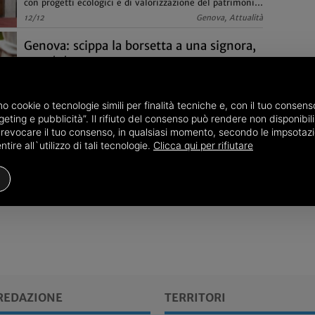
con progetti ecologici e di valorizzazione del patrimonio
artistico e culturale
12/12
Genova, Attualità
Genova: scippa la borsetta a una signora,
arrestato
I militari lo hanno visto scappare con una borsetta da
donna in mano, inseguito da dun cittadino genovese
amo cookie o tecnologie simili per finalità tecniche e, con il tuo conse
eting e pubblicità”. Il rifiuto del consenso può rendere non disponibili 
o revocare il tuo consenso, in qualsiasi momento, secondo le impsotazi
12/03
Genova, Cronaca
ire all`utilizzo di tali tecnologie.
Clicca qui per rifiutare
REDAZIONE
TERRITORI