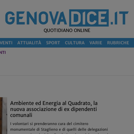
QUOTIDIANO ONLINE
VENTI
ATTUALITÀ
SPORT
CULTURA
VARIE
RUBRICHE
NTI
Ambiente ed Energia al Quadrato, la
nuova associazione di ex dipendenti
comunali
I volontari si prenderanno cura del cimitero
monumentale di Staglieno e di quelli delle delegazioni