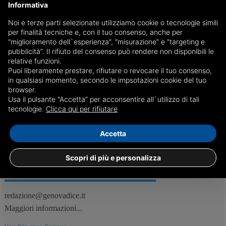
Informativa
Noi e terze parti selezionate utilizziamo cookie o tecnologie simili
Fondi Lega: pg di Genova chiede la conferma della
per finalità tecniche e, con il tuo consenso, anche per
confisca di 49 milioni
“miglioramento dell`esperienza”, “misurazione” e “targeting e
pubblicità”. Il rifiuto del consenso può rendere non disponibili le
Nel mirino della magistratura i rimborsi elettorali ricevuti dal
relative funzioni.
Carroccio tra il 2008 e il 2010. La richiesta riguarda anche la parte dei
Puoi liberamente prestare, rifiutare o revocare il tuo consenso,
reati prescritta
in qualsiasi momento, secondo le impsotazioni cookie del tuo
browser.
Usa il pulsante “Accetta” per acconsentire all`utilizzo di tali
17/07
Genova, Politica
tecnologie.
Clicca qui per rifiutare
Accetta
Scopri di più e personalizza
REDAZIONE
Feed RSS
redazione@genovadice.it
Maggiori informazioni...