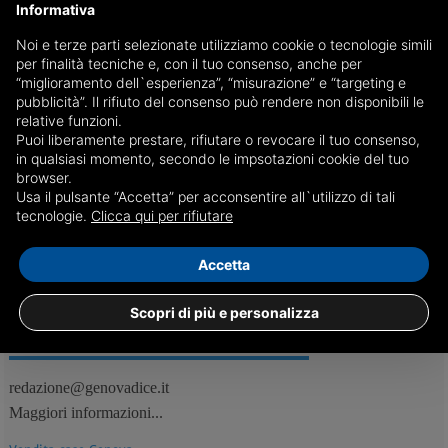
Informativa
Noi e terze parti selezionate utilizziamo cookie o tecnologie simili
26/04
In migliaia in festa per il 25 aprile a Genova
per finalità tecniche e, con il tuo consenso, anche per
“miglioramento dell`esperienza”, “misurazione” e “targeting e
Bucci: 'Italia libera grazie a chi ha combattuto ed è morto'
pubblicità”. Il rifiuto del consenso può rendere non disponibili le
relative funzioni.
Puoi liberamente prestare, rifiutare o revocare il tuo consenso,
in qualsiasi momento, secondo le impsotazioni cookie del tuo
browser.
Usa il pulsante “Accetta” per acconsentire all`utilizzo di tali
Genova, Attualità
tecnologie.
Clicca qui per rifiutare
Accetta
Scopri di più e personalizza
REDAZIONE
Feed RSS
redazione@genovadice.it
Maggiori informazioni...