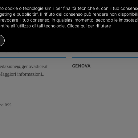
amo cookie o tecnologie simili per finalità tecniche e, con il tuo conse
31/07
Genova, Attualità
eting e pubblicità”. Il rifiuto del consenso può rendere non disponibili 
o revocare il tuo consenso, in qualsiasi momento, secondo le impsotazi
ire all`utilizzo di tali tecnologie.
Clicca qui per rifiutare
REDAZIONE
TERRITORI
GENOVA
redazione@genovadice.it
Maggiori informazioni...
ed RSS