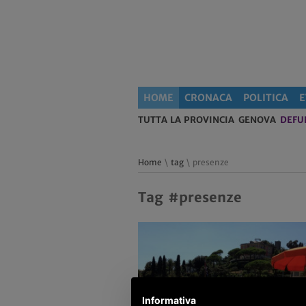
HOME
CRONACA
POLITICA
E
TUTTA LA PROVINCIA
GENOVA
DEFU
Home
\
tag
\ presenze
Tag #presenze
Informativa