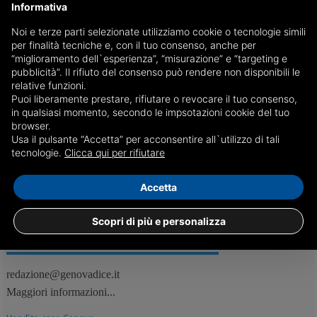
Informativa
Noi e terze parti selezionate utilizziamo cookie o tecnologie simili
Estorsioni nel Ponente genovese, la PolIzia arresta
per finalità tecniche e, con il tuo consenso, anche per
due persone
“miglioramento dell`esperienza”, “misurazione” e “targeting e
pubblicità”. Il rifiuto del consenso può rendere non disponibili le
Il principale indagato Gurabardhi Roland, albanese di 24 anni, è stato
relative funzioni.
fermato dopo l'emissione di un provvedimento di custodia cautelare
Puoi liberamente prestare, rifiutare o revocare il tuo consenso,
da parte del Gip
in qualsiasi momento, secondo le impsotazioni cookie del tuo
browser.
Usa il pulsante “Accetta” per acconsentire all`utilizzo di tali
06/11
Genova, Cronaca
tecnologie.
Clicca qui per rifiutare
Accetta
Scopri di più e personalizza
REDAZIONE
Feed RSS
redazione@genovadice.it
Maggiori informazioni...