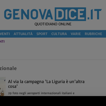
QUOTIDIANO ONLINE
VENTI
ATTUALITÀ
SPORT
CULTURA
VARIE
RUBRICHE
NTI
zionale
Al via la campagna 'La Liguria è un'altra
cosa'
29 foto negli aeroporti internazionali italiani e
pubblicità su Financial Times e Le Figaro