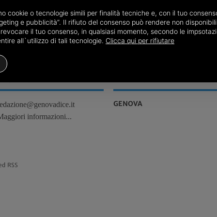
amo cookie o tecnologie simili per finalità tecniche e, con il tuo conse
07/03
Genova, Attualità
eting e pubblicità”. Il rifiuto del consenso può rendere non disponibili 
o revocare il tuo consenso, in qualsiasi momento, secondo le impsotazi
ire all`utilizzo di tali tecnologie.
Clicca qui per rifiutare
REDAZIONE
TERRITORI
GENOVA
redazione@genovadice.it
Maggiori informazioni...
ed RSS