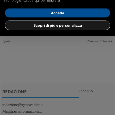
tecnologie.
Clicca qui per rifiutare
Ragazzo di 16 anni muore dopo esser caduto dalla
moto sul monte Fasce
Accetta
Residente a Uscio, è spirato all'ospedale San Martino di Genova dove
era era ricoverato ieri pomeriggio in gravissime condizioni
Scopri di più e personalizza
19/04
Genova, Attualità
REDAZIONE
Feed RSS
redazione@genovadice.it
Maggiori informazioni...