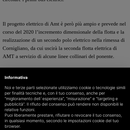
Il progetto elettrico di Amt è però più ampio e prevede nel
corso del 2020 l’incremento dimensionale della flotta e la
realizzazione di un secondo polo elettrico nella rimessa di
Cornigliano, da cui uscirà la seconda flotta elettrica di
AMT a servizio di alcune linee collinari del ponente.
La prima flotta elettrica e l’infrastrutturazione della
Informativa
rimessa Mangini sono stati possibili grazie al
Noi e terze parti selezionate utilizziamo cookie o tecnologie simili
finanziamento di 5 milioni di euro del “Patto per la città
per finalità tecniche e, con il tuo consenso, anche per
di Genova”, integrati da una quota di autofinanziamento
“miglioramento dell`esperienza”, “misurazione” e “targeting e
pubblicità”. Il rifiuto del consenso può rendere non disponibili le
aziendale. Sono già oggetto di gara i bandi relativi
relative funzioni.
all’acquisto di altri 24 ebus elettrici, 10 da 7,8 metri e 14
Puoi liberamente prestare, rifiutare o revocare il tuo consenso,
in qualsiasi momento, secondo le impsotazioni cookie del tuo
da 10,5 metri e l’infrastrutturazione della rimessa di
browser.
Cornigliano.