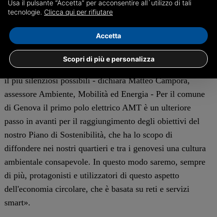
Usa il pulsante “Accetta” per acconsentire all`utilizzo di tali
tecnologie.
Clicca qui per rifiutare
Accetta
«Il futuro della mobilità, anche quella pubblica, è
elettrico: il nostro fine è quello di migliorare la qualità
Scopri di più e personalizza
dell'aria, avere veicoli con zero emissioni di CO2 e mezzi
il più silenziosi possibili - dichiara Matteo Campora,
assessore Ambiente, Mobilità ed Energia - Per il comune
di Genova il primo polo elettrico AMT è un ulteriore
passo in avanti per il raggiungimento degli obiettivi del
nostro Piano di Sostenibilità, che ha lo scopo di
diffondere nei nostri quartieri e tra i genovesi una cultura
ambientale consapevole. In questo modo saremo, sempre
di più, protagonisti e utilizzatori di questo aspetto
dell'economia circolare, che è basata su reti e servizi
smart».