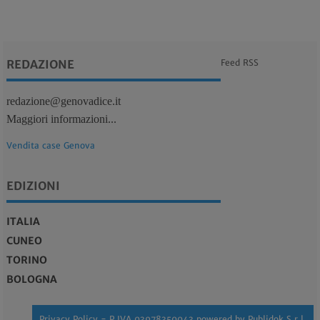
REDAZIONE
Feed RSS
redazione@genovadice.it
Maggiori informazioni...
Vendita case Genova
EDIZIONI
ITALIA
CUNEO
TORINO
BOLOGNA
Privacy Policy
- P.IVA 03978350043 powered by
Publidok S.r.l.