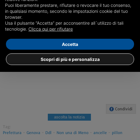
Puoi liberamente prestare, rifiutare o revocare il tuo consenso,
in qualsiasi momento, secondo le impsotazioni cookie del tuo
browser.
GENOVA
Usa il pulsante “Accetta” per acconsentire all`utilizzo di tali
tecnologie.
Clicca qui per rifiutare
Accetta
Scopri di più e personalizza
Condividi
ascolta la notizia
Tag:
Prefettura
-
Genova
-
Ddl
-
Non una di Meno
-
ancelle
-
pillon