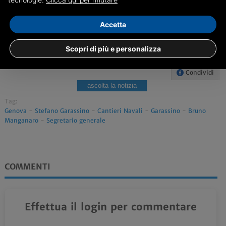
Accetta
Scopri di più e personalizza
Condividi
ascolta la notizia
Tag:
Genova
-
Stefano Garassino
-
Cantieri Navali
-
Garassino
-
Bruno
Manganaro
-
Segretario generale
COMMENTI
Effettua il login per commentare