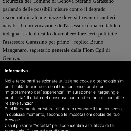
Sicurezza del Comune di Genova Stefano Garassino
parlando delle possibili misure contro il degrado
riscontrato in alcune piazze dove si trovano i cantieri
navali. "La provocazione dell'assessore è inaccettabile e
indegna. L'alcol test lo dovrebbero fare certi politici e
l'assessore Garassino per primo", replica Bruno
Manganaro, segretario generale della Fiom Cgil di
Genova.
c.s.
Informativa
Noi e terze parti selezionate utilizziamo cookie o tecnologie simili
per finalità tecniche e, con il tuo consenso, anche per
GENOVA
“miglioramento dell`esperienza”, “misurazione” e “targeting e
pubblicità”. Il rifiuto del consenso può rendere non disponibili le
relative funzioni.
Puoi liberamente prestare, rifiutare o revocare il tuo consenso,
in qualsiasi momento, secondo le impsotazioni cookie del tuo
browser.
Usa il pulsante “Accetta” per acconsentire all`utilizzo di tali
tecnologie.
Clicca qui per rifiutare