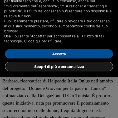
per finalità tecniche e, con il tuo consenso, anche per
“miglioramento dell`esperienza”, “misurazione” e “targeting e
miglioramento della società globale».
pubblicità”. Il rifiuto del consenso può rendere non disponibili le
relative funzioni.
Puoi liberamente prestare, rifiutare o revocare il tuo consenso,
Il motto di GeMUN è "We analyse, we care, we create",
in qualsiasi momento, secondo le impsotazioni cookie del tuo
letteralmente "Analizziamo, ci interessiamo, creiamo" e
browser.
Usa il pulsante “Accetta” per acconsentire all`utilizzo di tali
grazie a questi principi gli studenti hanno l’occasione di
tecnologie.
Clicca qui per rifiutare
affrontare criticità facendo proposte, prendendo posizioni,
dibattendo e negoziando per cercare soluzioni comuni.
Accetta
All'affollata inaugurazione di questo pomeriggio sono
Scopri di più e personalizza
intervenute Carlotta Sami, portavoce di Unhcre e Silvia
Barbaro, ricercatrice di Helpcode Italia Onlus nell’ambito
del progetto “Donne e Giovani per la pace in Tunisia”
cofinanziato dalla Delegazione UE in Tunisia. È proprio a
questa iniziativa, nata per promuovere il potenziamento
socio-economico delle donne, l’equità di genere e la
valorizzazione del ruolo che donne e giovani possono