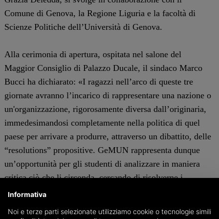
Comune di Genova, la Regione Liguria e la facoltà di
Scienze Politiche dell’Università di Genova.
Alla cerimonia di apertura, ospitata nel salone del
Maggior Consiglio di Palazzo Ducale, il sindaco Marco
Bucci ha dichiarato: «I ragazzi nell’arco di queste tre
giornate avranno l’incarico di rappresentare una nazione o
un'organizzazione, rigorosamente diversa dall’originaria,
immedesimandosi completamente nella politica di quel
paese per arrivare a produrre, attraverso un dibattito, delle
“resolutions” propositive. GeMUN rappresenta dunque
un’opportunità per gli studenti di analizzare in maniera
critica ciò che li circonda, cercando di risolverne i
problemi. Questa conferenza permette a tutti coloro che vi
Informativa
partecipano di capire la potenza e l’importanza della
Noi e terze parti selezionate utilizziamo cookie o tecnologie simili
cooperazione internazionale, strumento necessario per il