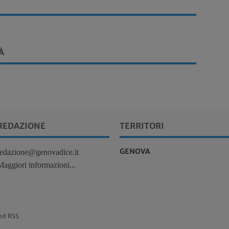
À
REDAZIONE
TERRITORI
GENOVA
redazione@genovadice.it
Maggiori informazioni...
ed RSS