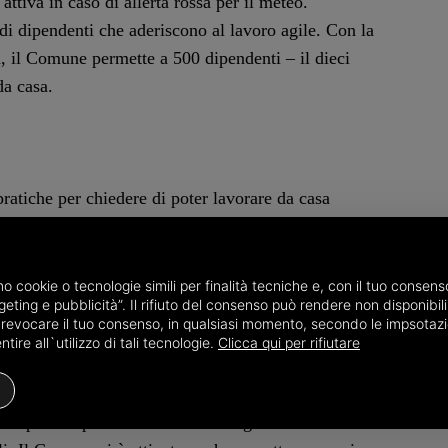
attiva in caso di allerta rossa per il meteo.
di dipendenti che aderiscono al lavoro agile. Con la
, il Comune permette a 500 dipendenti – il dieci
da casa.
atiche per chiedere di poter lavorare da casa
urre le situazioni a rischio contagio, avranno la
endenti che, per raggiungere la sede di lavoro,
nti.
amo cookie o tecnologie simili per finalità tecniche e, con il tuo conse
eting e pubblicità”. Il rifiuto del consenso può rendere non disponibili 
o revocare il tuo consenso, in qualsiasi momento, secondo le impsotazi
ire all`utilizzo di tali tecnologie.
Clicca qui per rifiutare
tati collocati dispenser di disinfettanti e ai
ci aperti al pubblico è stato consegnato materiale