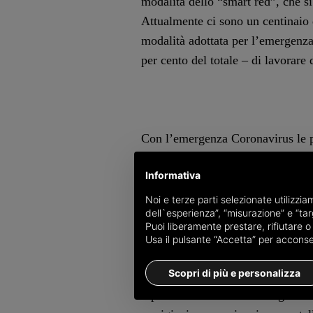
modalità dello “smart red”, che si 
Attualmente ci sono un centinaio 
modalità adottata per l’emergenza
per cento del totale – di lavorare 
Con l’emergenza Coronavirus le pr
saranno accelerate. Sempre per rid
Informativa
priorità per lo smartworking i dip
devono effettuare lunghi spostame
Noi e terze parti selezionate utilizzi
dell`esperienza”, “misurazione” e “targ
Puoi liberamente prestare, rifiutare 
Usa il pulsante “Accetta” per acconsent
Scopri di più e personalizza
Agli sportelli delle anagrafi sono s
dipendenti che lavorano negli uffi