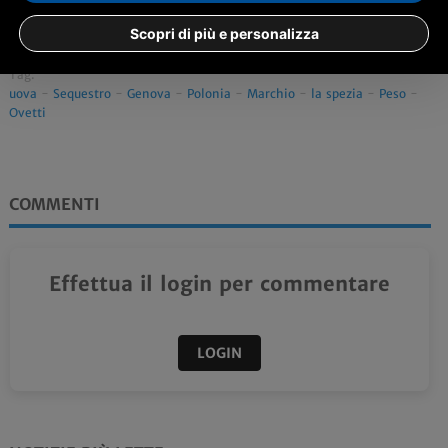
Condividi
Scopri di più e personalizza
ascolta la notizia
Tag:
uova
-
Sequestro
-
Genova
-
Polonia
-
Marchio
-
la spezia
-
Peso
-
Ovetti
COMMENTI
Effettua il login per commentare
LOGIN