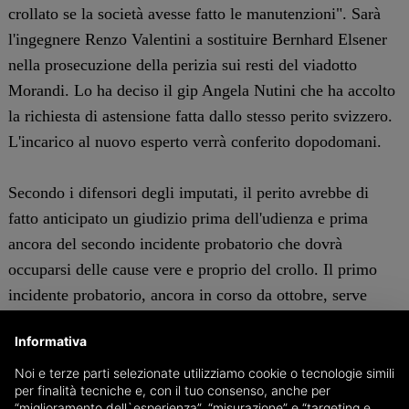
crollato se la società avesse fatto le manutenzioni". Sarà
l'ingegnere Renzo Valentini a sostituire Bernhard Elsener
nella prosecuzione della perizia sui resti del viadotto
Morandi. Lo ha deciso il gip Angela Nutini che ha accolto
la richiesta di astensione fatta dallo stesso perito svizzero.
L'incarico al nuovo esperto verrà conferito dopodomani.
Secondo i difensori degli imputati, il perito avrebbe di
fatto anticipato un giudizio prima dell'udienza e prima
ancora del secondo incidente probatorio che dovrà
occuparsi delle cause vere e proprio del crollo. Il primo
incidente probatorio, ancora in corso da ottobre, serve
soltanto a stabilire in quali condizioni fosse l'infrastruttura
Informativa
e il cronoprogramma delle operazioni di smontaggio dei
monconi.
Noi e terze parti selezionate utilizziamo cookie o tecnologie simili
per finalità tecniche e, con il tuo consenso, anche per
“miglioramento dell`esperienza”, “misurazione” e “targeting e