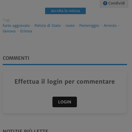
Condividi
ascolta la notizia
Tag:
furto aggravato
-
Polizia di Stato
-
reato
-
Pomeriggio
-
Arresto
-
Genova
-
Eritrea
COMMENTI
Effettua il login per commentare
LOGIN
NOTIZIE PIÙ LETTE