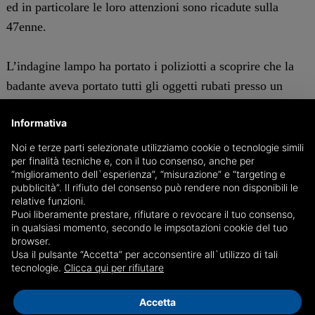
ed in particolare le loro attenzioni sono ricadute sulla
47enne.
L’indagine lampo ha portato i poliziotti a scoprire che la
badante aveva portato tutti gli oggetti rubati presso un
Compra Oro della zona, compreso il servizio da pranzo,
Informativa
ed era riuscita anche già a far fondere tutto l’oro.
Noi e terze parti selezionate utilizziamo cookie o tecnologie simili
per finalità tecniche e, con il tuo consenso, anche per
A quel punto gli agenti si sono nascosti vicino alla casa e
“miglioramento dell`esperienza”, “misurazione” e “targeting e
quando la donna, finito il turno di lavoro, è uscita l’hanno
pubblicità”. Il rifiuto del consenso può rendere non disponibili le
relative funzioni.
seguita fino al Compra Oro dove la ladra ha cercato di
Puoi liberamente prestare, rifiutare o revocare il tuo consenso,
vendere l’ennesimo oggetto di valore poco prima rubato.
in qualsiasi momento, secondo le impsotazioni cookie del tuo
browser.
Usa il pulsante “Accetta” per acconsentire all`utilizzo di tali
La 47enne, con precedenti di Polizia, sarà processata per
tecnologie.
Clicca qui per rifiutare
direttissima nella mattinata odierna.
Accetta