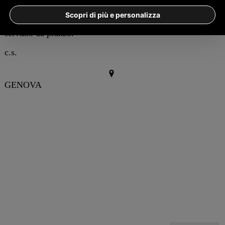
I polizotti di Cornigliano hanno immediatamente
Scopri di più e personalizza
riconsegnato alla povera vittima il suo tanto amato
servizio da pranzo.
c.s.
GENOVA