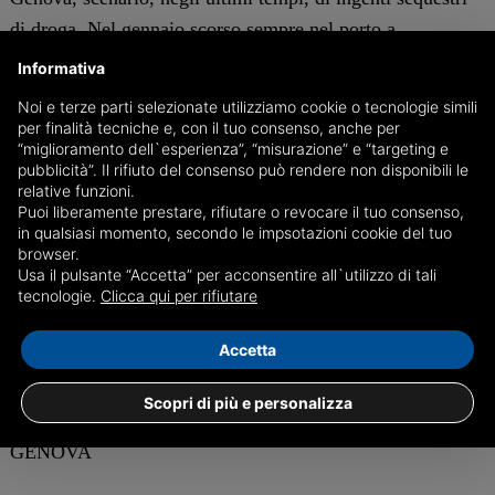
di droga. Nel gennaio scorso sempre nel porto a
Sampierdarena Gdf e Dogane sequestrarono oltre 2
Informativa
tonnellate di cocaina. L'operazione, a cui hanno
Noi e terze parti selezionate utilizziamo cookie o tecnologie simili
collaborato le autorità francesi, è stata coordinata dalla
per finalità tecniche e, con il tuo consenso, anche per
“miglioramento dell`esperienza”, “misurazione” e “targeting e
Direzione distrettuale antimafia e antiterrorismo della
pubblicità”. Il rifiuto del consenso può rendere non disponibili le
Procura di Genova.
relative funzioni.
Puoi liberamente prestare, rifiutare o revocare il tuo consenso,
in qualsiasi momento, secondo le impsotazioni cookie del tuo
La cocaina era destinato alla camorra. È l'ipotesi
browser.
Usa il pulsante “Accetta” per acconsentire all`utilizzo di tali
investigativa su cui lavorano gli investigatori.
tecnologie.
Clicca qui per rifiutare
Accetta
c.s.
Scopri di più e personalizza
GENOVA