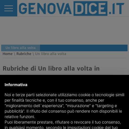
Un libro alla volta
Home
\
Rubriche
\ Un libro alla volta
Rubriche di Un libro alla volta in
provincia di Genova
Informativa
Noi e terze parti selezionate utilizziamo cookie o tecnologie simili
per finalità tecniche e, con il tuo consenso, anche per
“miglioramento dell`esperienza”, “misurazione” e “targeting e
pubblicità”. Il rifiuto del consenso può rendere non disponibili le
relative funzioni.
Puoi liberamente prestare, rifiutare o revocare il tuo consenso,
REDAZIONE
Feed RSS
in qualsiasi momento, secondo le impsotazioni cookie del tuo