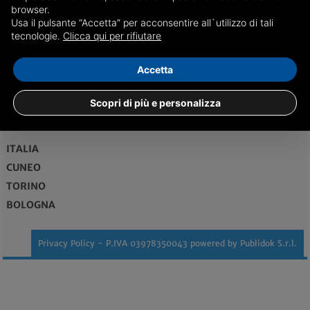
browser.
Usa il pulsante “Accetta” per acconsentire all`utilizzo di tali
redazione@genovadice.it
tecnologie.
Clicca qui per rifiutare
Maggiori informazioni...
Accetta
Vendita case Genova
Scopri di più e personalizza
EDIZIONI
ITALIA
CUNEO
TORINO
BOLOGNA
Privacy Policy
- P.IVA 03978350043 powered by
Publidok S.r.l.