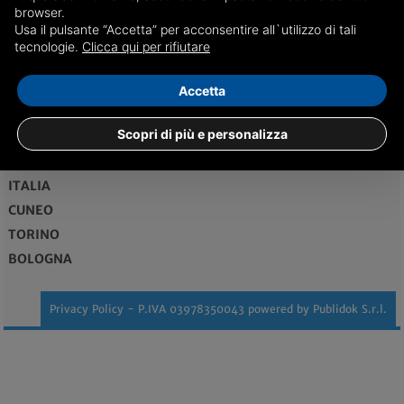
browser.
Usa il pulsante “Accetta” per acconsentire all`utilizzo di tali
redazione@genovadice.it
tecnologie.
Clicca qui per rifiutare
Maggiori informazioni...
Accetta
Vendita case Genova
Scopri di più e personalizza
EDIZIONI
ITALIA
CUNEO
TORINO
BOLOGNA
Privacy Policy
- P.IVA 03978350043 powered by
Publidok S.r.l.