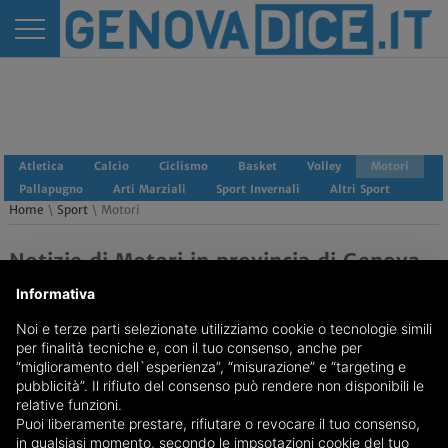
Atletica
Calcio
Ciclismo
Basket
Volley
Motori
Pallapugno
Arti Marziali
Sport Invernali
Altri Sport
Home
\
Sport
\ Motori
Notizie di Motori in provincia di Genova
Informativa
Noi e terze parti selezionate utilizziamo cookie o tecnologie simili
per finalità tecniche e, con il tuo consenso, anche per
“miglioramento dell`esperienza”, “misurazione” e “targeting e
pubblicità”. Il rifiuto del consenso può rendere non disponibili le
relative funzioni.
Puoi liberamente prestare, rifiutare o revocare il tuo consenso,
REDAZIONE
Feed RSS
in qualsiasi momento, secondo le impsotazioni cookie del tuo