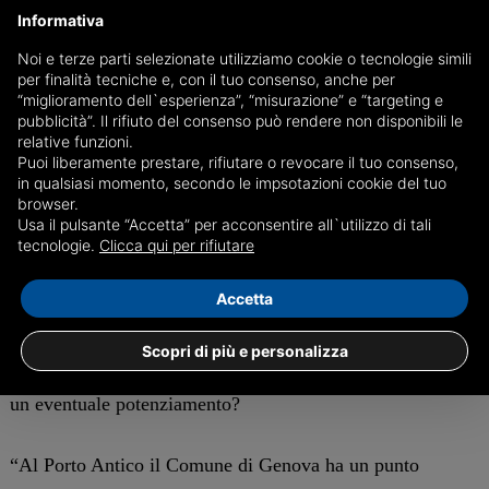
Più volte rinegoziata e in scadenza nel 2027. Il progetto di
Informativa
riqualificazione delle aiuole risale allo scorso anno. Da
Noi e terze parti selezionate utilizziamo cookie o tecnologie simili
subito, in accordo con la soprintendenza, si era deciso di
per finalità tecniche e, con il tuo consenso, anche per
ripristinare i cartelloni nelle posizioni originali del 2003.
“miglioramento dell`esperienza”, “misurazione” e “targeting e
pubblicità”. Il rifiuto del consenso può rendere non disponibili le
In ogni caso abbiamo studiato e ragionato con tutti gli
relative funzioni.
interlocutori delle ipotesi alternative allo studio che
Puoi liberamente prestare, rifiutare o revocare il tuo consenso,
in qualsiasi momento, secondo le impsotazioni cookie del tuo
potrebbero vedere la realizzazione di opere di mitigazione
browser.
dell’impatto estetico cercando di armonizzare la
Usa il pulsante “Accetta” per acconsentire all`utilizzo di tali
tecnologie.
Clicca qui per rifiutare
coesistenza dei cartelloni con il contesto verde”.
Accetta
La consigliera Lorella Fontana (Lega) segnala alcune
carenze nella presenza dei punti IAT nella zona di
Scopri di più e personalizza
Caricamento, fulcro del turismo genovese. Che fare per
un eventuale potenziamento?
“Al Porto Antico il Comune di Genova ha un punto