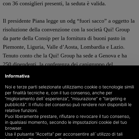
con 36 consiglieri presenti, la seduta è valida.
Il presidente Piana legge un odg “fuori sacco” a oggetto la
risoluzione della convenzione con la società Qui! Group
da parte della Consip per la fornitura di buoni pasto in
Piemonte, Liguria, Valle d’Aosta, Lombardia e Lazio.
Tenuto conto che la Qui! Group ha sede a Genova e ha
250 dipendenti, la conferenza dei capigruppo del
consiglio comunale di Genova chiede al Sindaco e alla
Informativa
Giunta di proporre alla Regione l’attivazione di un tavolo
Noi e terze parti selezionate utilizziamo cookie o tecnologie simili
istituzionale che coinvolga il Comune di Genova, i
per finalità tecniche e, con il tuo consenso, anche per
rappresentanti dell’azienda e dei lavoratori per affrontare
“miglioramento dell`esperienza”, “misurazione” e “targeting e
pubblicità”. Il rifiuto del consenso può rendere non disponibili le
la difficile situazione occupazionale che si verrà a creare.
relative funzioni.
Approvato all’unanimità con 36 voti favorevoli
Puoi liberamente prestare, rifiutare o revocare il tuo consenso,
in qualsiasi momento, secondo le impsotazioni cookie del tuo
browser.
Si passa poi alla discussione dell’ordine del giorno, che
Usa il pulsante “Accetta” per acconsentire all`utilizzo di tali