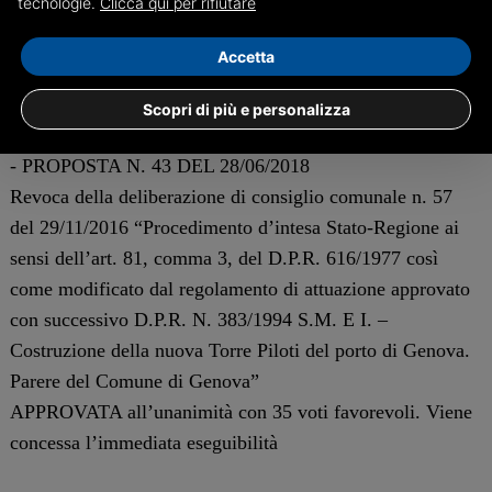
tecnologie.
Clicca qui per rifiutare
prevede:
Accetta
Una delibera di Giunta:
Scopri di più e personalizza
DELIBERA PROPOSTA GIUNTA AL CONSIGLIO 0211
- PROPOSTA N. 43 DEL 28/06/2018
Revoca della deliberazione di consiglio comunale n. 57
del 29/11/2016 “Procedimento d’intesa Stato-Regione ai
sensi dell’art. 81, comma 3, del D.P.R. 616/1977 così
come modificato dal regolamento di attuazione approvato
con successivo D.P.R. N. 383/1994 S.M. E I. –
Costruzione della nuova Torre Piloti del porto di Genova.
Parere del Comune di Genova”
APPROVATA all’unanimità con 35 voti favorevoli. Viene
concessa l’immediata eseguibilità