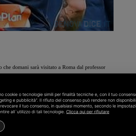
ro che domani sarà visitato a Roma dal professor
ca Villa Stuart per la ricostruzione del legamento
rocampista sanremese, arrivato dalla Juventus a
gilia di Pasqua nella sfida con il Torino quando in
amo cookie o tecnologie simili per finalità tecniche e, con il tuo conse
eting e pubblicità”. Il rifiuto del consenso può rendere non disponibili 
 una doppia distorsione alla gamba destra che
o revocare il tuo consenso, in qualsiasi momento, secondo le impsotazi
glia.
ire all`utilizzo di tali tecnologie.
Clicca qui per rifiutare