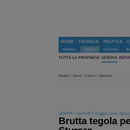
HOME
CRONACA
POLITICA
E
Atletica
Calcio
Ciclismo
B
TUTTA LA PROVINCIA
GENOVA
DEFU
Home
\
Sport
\
Calcio
\
Genova
GENOVA - venerdì 3 maggio 2019, 09:45
Brutta tegola p