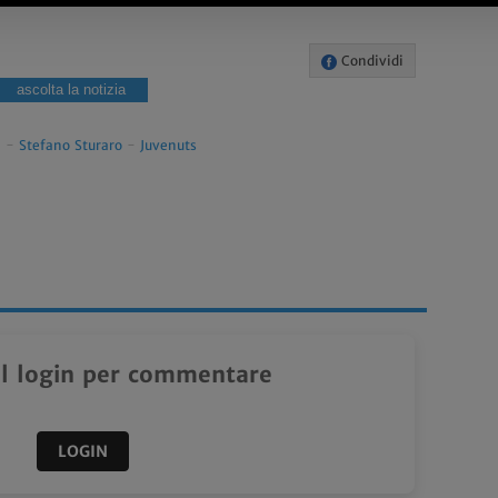
Condividi
ascolta la notizia
a
-
Stefano Sturaro
-
Juvenuts
il login per commentare
LOGIN