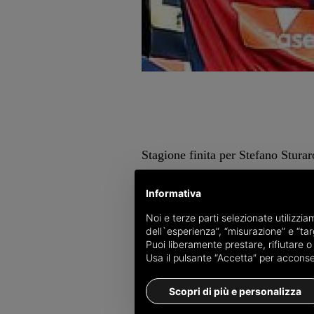
Stagione finita per Stefano Stura
Pier Paolo Mariani presso la clini
crociato anteriore destro. Il cent
Informativa
gennaio, si era infortunato alla vi
Noi e terze parti selezionate utilizzi
dell`esperienza”, “misurazione” e “targ
uno scontro di gioco aveva subito
Puoi liberamente prestare, rifiutare 
aveva interessato ginocchio e cavi
Usa il pulsante “Accetta” per acconsent
c.s.
Scopri di più e personalizza