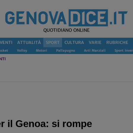
QUOTIDIANO ONLINE
VENTI
ATTUALITÀ
SPORT
CULTURA
VARIE
RUBRICHE
asket
Volley
Motori
Pallapugno
Arti Marziali
Sport Inver
NTI
er il Genoa: si rompe