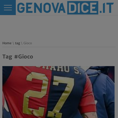
Home
\
tag
\ Gioco
Tag #Gioco