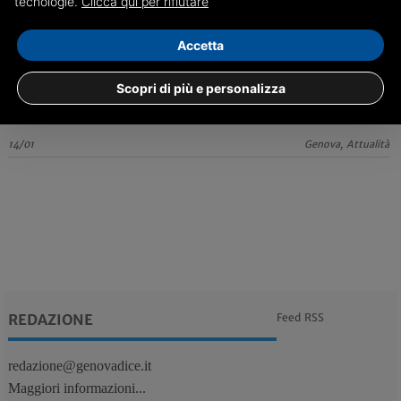
tecnologie.
Clicca qui per rifiutare
Scoperta una bisca clandestina in un bar della Foce:
undici denunciati
Accetta
Denunciate dieci persone di età compresa tra i 26 e il 74 anni,
sorprese a partecipare a un torneo di Poker, e un genovese di 59 anni
Scopri di più e personalizza
14/01
Genova, Attualità
REDAZIONE
Feed RSS
redazione@genovadice.it
Maggiori informazioni...