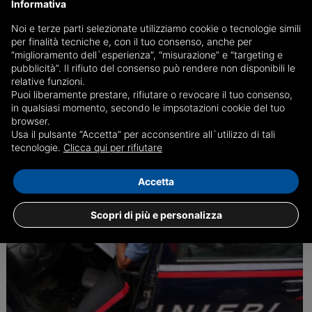
Informativa
Coppia di fidanzati sorpresa a rubare a Genova
Noi e terze parti selezionate utilizziamo cookie o tecnologie simili
Aggrediscono i negozianti e travolgono una passante per fuggire,
per finalità tecniche e, con il tuo consenso, anche per
arrestati per tentata rapina.
“miglioramento dell`esperienza”, “misurazione” e “targeting e
pubblicità”. Il rifiuto del consenso può rendere non disponibili le
relative funzioni.
Puoi liberamente prestare, rifiutare o revocare il tuo consenso,
in qualsiasi momento, secondo le impsotazioni cookie del tuo
21/03
Genova, Cronaca
browser.
Usa il pulsante “Accetta” per acconsentire all`utilizzo di tali
tecnologie.
Clicca qui per rifiutare
Accetta
Scopri di più e personalizza