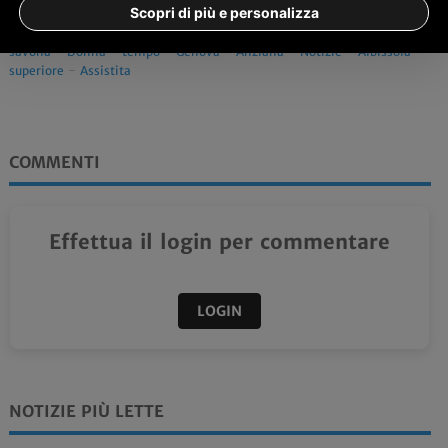
ascolta la notizia
Scopri di più e personalizza
Tag:
savona
-
Donna
-
tempo
-
Genova
-
Anziana
-
Notizie
-
Albissola
superiore
-
Assistita
COMMENTI
Effettua il login per commentare
LOGIN
NOTIZIE PIÙ LETTE