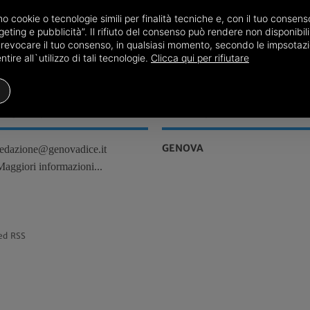
amo cookie o tecnologie simili per finalità tecniche e, con il tuo conse
16/07
Genova, Attualità
eting e pubblicità”. Il rifiuto del consenso può rendere non disponibili 
o revocare il tuo consenso, in qualsiasi momento, secondo le impsotazi
ire all`utilizzo di tali tecnologie.
Clicca qui per rifiutare
REDAZIONE
TERRITORI
GENOVA
redazione@genovadice.it
Maggiori informazioni...
ed RSS