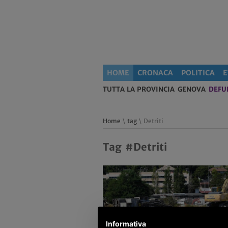
HOME
CRONACA
POLITICA
E
TUTTA LA PROVINCIA
GENOVA
DEFU
Home
\
tag
\ Detriti
Tag #Detriti
Informativa