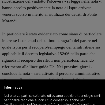
ricostruzione del viadotto Polcevera - si legge nella nota -,
hanno accolto positivamente la nota di Ispra arrivata
venerdì scorso in merito al riutilizzo dei detriti di Ponte
Morandi.
In particolare è stato evidenziato come siano di particolare
interesse i contenuti dell'ultimo paragrafo del parere nel
quale Ispra per il recupero/reimpiego dei rifiuti ritiene sia
applicabile il decreto legislativo 152/06 nella parte che
riguarda il recupero dei rifiuti non pericolosi, facendo
riferimento alle linee guida Ue. Nei prossimi giorni -
conclude la nota - sarà attivato il percorso amministrativo
attraverso il quale saranno definite le modalità di
reimpiego del materiale". Una parte dei detriti potrebbe
Informativa
essere utilizzato per costruire il cosiddetto ribaltamento a
Noi e terze parti selezionate utilizziamo cookie o tecnologie simili
mare di Fincantieri.
per finalità tecniche e, con il tuo consenso, anche per
“miglioramento dell`esperienza”, “misurazione” e “targeting e