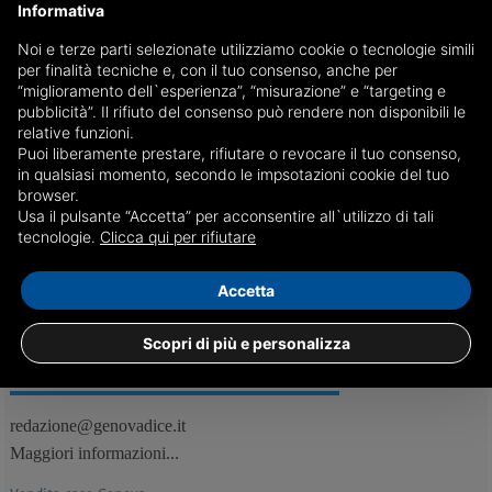
Informativa
Noi e terze parti selezionate utilizziamo cookie o tecnologie simili
Giovanni Toti lascia Forza Italia
per finalità tecniche e, con il tuo consenso, anche per
“miglioramento dell`esperienza”, “misurazione” e “targeting e
Il presidente della Regione Liguria annuncia l'uscita dal partito dopo la
pubblicità”. Il rifiuto del consenso può rendere non disponibili le
riunione del tavolo delle regole
relative funzioni.
Puoi liberamente prestare, rifiutare o revocare il tuo consenso,
in qualsiasi momento, secondo le impsotazioni cookie del tuo
browser.
Usa il pulsante “Accetta” per acconsentire all`utilizzo di tali
02/08
Genova, Politica
tecnologie.
Clicca qui per rifiutare
Accetta
Scopri di più e personalizza
REDAZIONE
Feed RSS
redazione@genovadice.it
Maggiori informazioni...