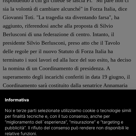
rispondendo a chi gli chiede se lascia Fi. "Mi pare non ci
sia la volontà di cambiare alcunché" in Forza Italia, dice
Giovanni Toti. "La tragedia sta diventando farsa", ha
aggiunto, riferendosi anche alla proposta di Silvio
Berlusconi di una federazione di centro. Intanto, il
presidente Silvio Berlusconi, preso atto che il Tavolo
delle regole per il nuovo Statuto di Forza Italia ha
terminato i suoi lavori ed alla luce del suo esito, ha deciso
la nomina di un Coordinamento di presidenza. A
superamento degli incarichi conferiti in data 19 giugno, il
Coordinamento sarà costituito dalla senatrice Annamaria
Bernini, dalla vicepresidente della Camera dei deputati
Informativa
onorevole Mara Carfagna, dagli onorevoli Mariastella
Noi e terze parti selezionate utilizziamo cookie o tecnologie simili
Gelmini, Sestino Giacomoni e dal vicepresidente di Forza
per finalità tecniche e, con il tuo consenso, anche per
Italia Antonio Tajani". Toti è escluso.
“miglioramento dell`esperienza”, “misurazione” e “targeting e
pubblicità”. Il rifiuto del consenso può rendere non disponibili le
c.s.
relative funzioni.