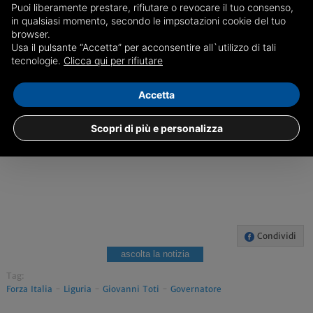
Puoi liberamente prestare, rifiutare o revocare il tuo consenso,
in qualsiasi momento, secondo le impsotazioni cookie del tuo
GENOVA
browser.
Usa il pulsante “Accetta” per acconsentire all`utilizzo di tali
tecnologie.
Clicca qui per rifiutare
Accetta
Scopri di più e personalizza
Condividi
ascolta la notizia
Tag:
Forza Italia
-
Liguria
-
Giovanni Toti
-
Governatore