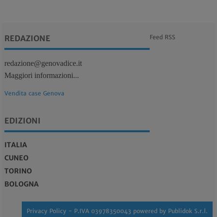
REDAZIONE
Feed RSS
redazione@genovadice.it
Maggiori informazioni...
Vendita case Genova
EDIZIONI
ITALIA
CUNEO
TORINO
BOLOGNA
Privacy Policy
- P.IVA 03978350043 powered by
Publidok S.r.l.