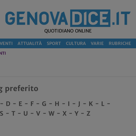
QUOTIDIANO ONLINE
VENTI
ATTUALITÀ
SPORT
CULTURA
VARIE
RUBRICHE
NTI
g preferito
-
D
-
E
-
F
-
G
-
H
-
I
-
J
-
K
-
L
-
S
-
T
-
U
-
V
-
W
-
X
-
Y
-
Z