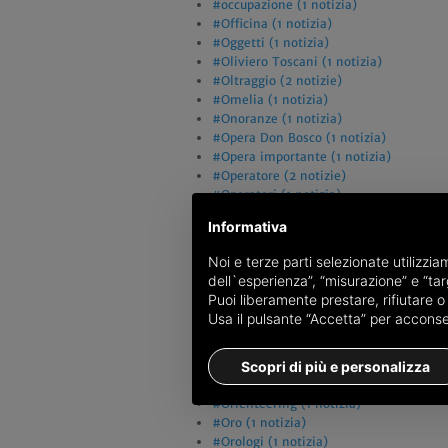
#occupazione (1 notizia)
#Officina (1 notizia)
#Oggetti (1 notizia)
#Oliviero Toscani (1 notizia)
#Oltraggio (2 notizie)
#Omelia (1 notizia)
#Onoranze (1 notizia)
#Opera Don Bosco (1 notizia)
#Opera importante (1 notizia)
#Operatore (2 notizie)
#Operatori (1 notizia)
#Operazione finanziaria (1 notizia)
Informativa
#Operazione Labirinto (1 notizia)
#Operazioni (1 notizia)
Noi e terze parti selezionate utilizzi
#Opposte fazioni (1 notizia)
dell`esperienza”, “misurazione” e “targ
#Ordigni (1 notizia)
Puoi liberamente prestare, rifiutare 
#ordine (2 notizie)
Usa il pulsante “Accetta” per acconsent
#Ordine del Giorno (1 notizia)
#Ore notturne (1 notizia)
#Organi Comunali (1 notizia)
Scopri di più e personalizza
#Organizzazione (2 notizie)
#Orienteering (1 notizia)
#Oro (1 notizia)
#Orologi (1 notizia)