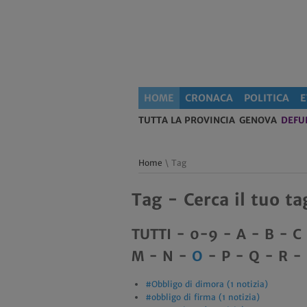
HOME
CRONACA
POLITICA
E
TUTTA LA PROVINCIA
GENOVA
DEFU
Home
\ Tag
Tag - Cerca il tuo ta
TUTTI
-
0-9
-
A
-
B
-
C
M
-
N
-
O
-
P
-
Q
-
R
-
#Obbligo di dimora (1 notizia)
#obbligo di firma (1 notizia)